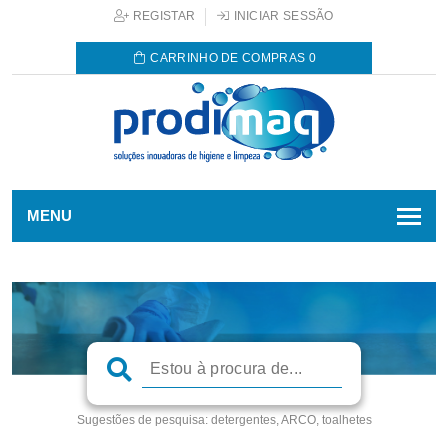
REGISTAR
INICIAR SESSÃO
CARRINHO DE COMPRAS
0
MENU
Sugestões de pesquisa:
detergentes, ARCO, toalhetes