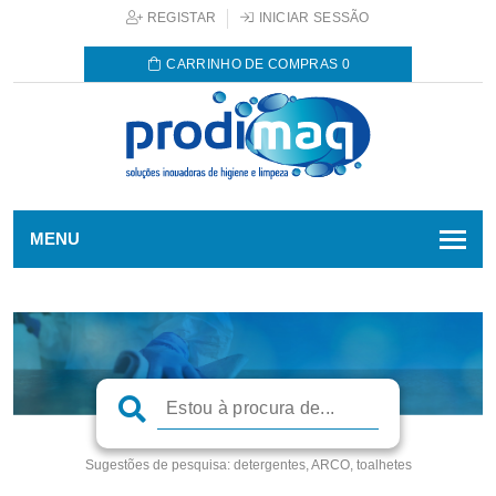
REGISTAR
INICIAR SESSÃO
CARRINHO DE COMPRAS
0
MENU
Sugestões de pesquisa:
detergentes, ARCO, toalhetes