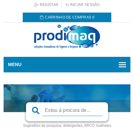
REGISTAR
INICIAR SESSÃO
CARRINHO DE COMPRAS
0
MENU
Sugestões de pesquisa:
detergentes, ARCO, toalhetes