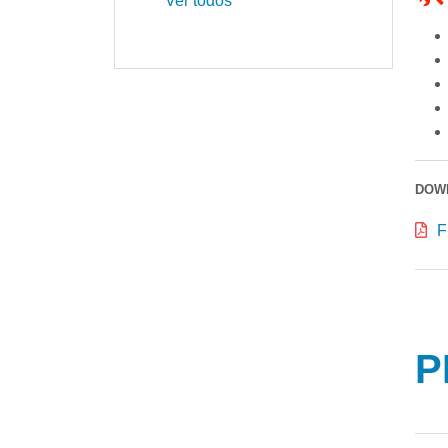
Ver todos
DOW
F
P