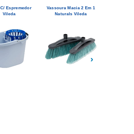
 C/ Espremedor
Vassoura Macia 2 Em 1
Vassoura 
Vileda
Naturals Vileda
Naturals
›