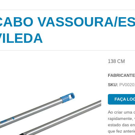
CABO VASSOURA/E
VILEDA
138 CM
FABRICANTE
SKU:
PV0020
FAÇA LOG
Ao criar uma 
rapidamente, v
estado das e
que fez anter