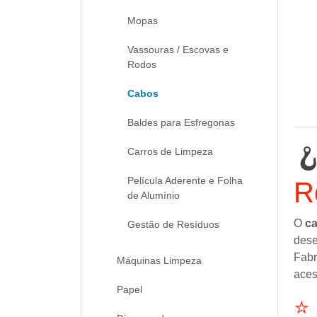
Mopas
Vassouras / Escovas e
Rodos
Cabos
Baldes para Esfregonas

Carros de Limpeza
Película Aderente e Folha
R
de Alumínio
O
ca
Gestão de Resíduos
dese
Fabr
Máquinas Limpeza
aces
Papel
⭐ 