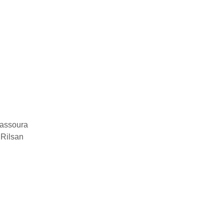
vassoura
 Rilsan