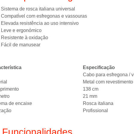
Sistema de rosca italiana universal
Compatível com esfregonas e vassouras
Elevada resistência ao uso intensivo
Leve e ergonómico
Resistente à oxidação
Fácil de manusear
cterística
Especificação
Cabo para esfregona / 
rial
Metal com revestimento
primento
138 cm
etro
21 mm
ema de encaixe
Rosca italiana
ização
Profissional
️ Funcionalidades