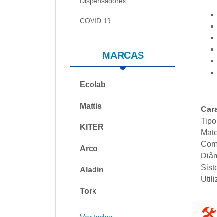
Dispensadores
COVID 19
MARCAS
Ecolab
Mattis
Cara
Tipo
KITER
Mate
Com
Arco
Diâm
Sist
Aladin
Util
Tork
🛠