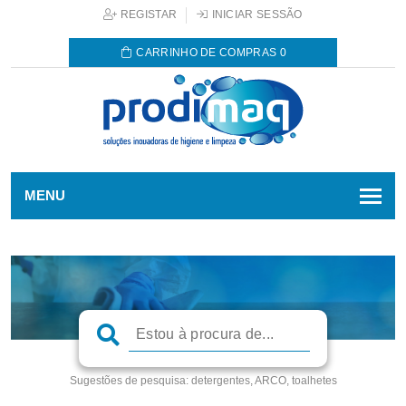
REGISTAR
INICIAR SESSÃO
CARRINHO DE COMPRAS
0
MENU
Sugestões de pesquisa:
detergentes, ARCO, toalhetes