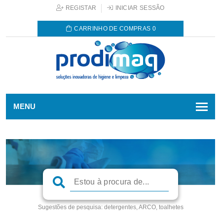
REGISTAR
INICIAR SESSÃO
CARRINHO DE COMPRAS
0
MENU
Sugestões de pesquisa:
detergentes, ARCO, toalhetes