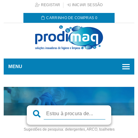
REGISTAR
INICIAR SESSÃO
CARRINHO DE COMPRAS
0
MENU
Sugestões de pesquisa:
detergentes, ARCO, toalhetes