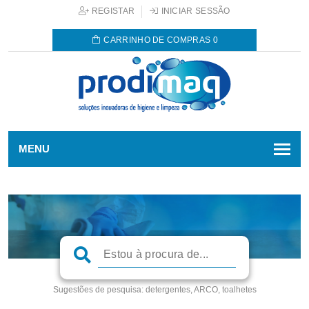
REGISTAR
INICIAR SESSÃO
CARRINHO DE COMPRAS
0
MENU
Sugestões de pesquisa:
detergentes, ARCO, toalhetes