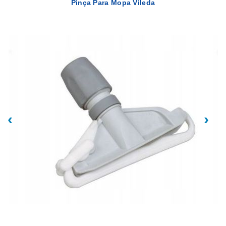
Pinça Para Mopa Vileda
‹
›