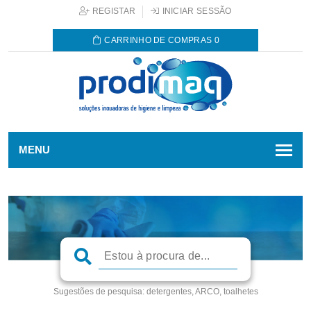
REGISTAR
INICIAR SESSÃO
CARRINHO DE COMPRAS
0
MENU
Sugestões de pesquisa:
detergentes, ARCO, toalhetes