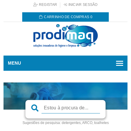
REGISTAR
INICIAR SESSÃO
CARRINHO DE COMPRAS
0
MENU
Sugestões de pesquisa:
detergentes, ARCO, toalhetes