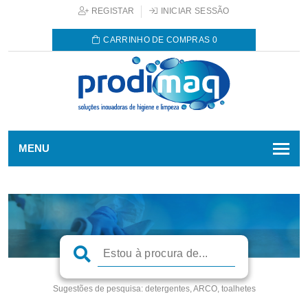
REGISTAR
INICIAR SESSÃO
CARRINHO DE COMPRAS
0
MENU
Sugestões de pesquisa:
detergentes, ARCO, toalhetes