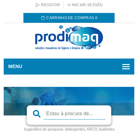
REGISTAR
INICIAR SESSÃO
CARRINHO DE COMPRAS
0
MENU
Sugestões de pesquisa:
detergentes, ARCO, toalhetes