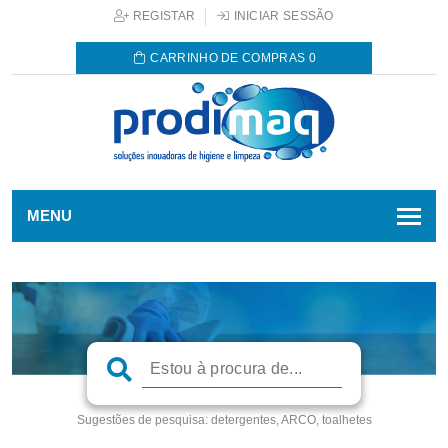
REGISTAR
INICIAR SESSÃO
CARRINHO DE COMPRAS
0
MENU
Sugestões de pesquisa:
detergentes, ARCO, toalhetes