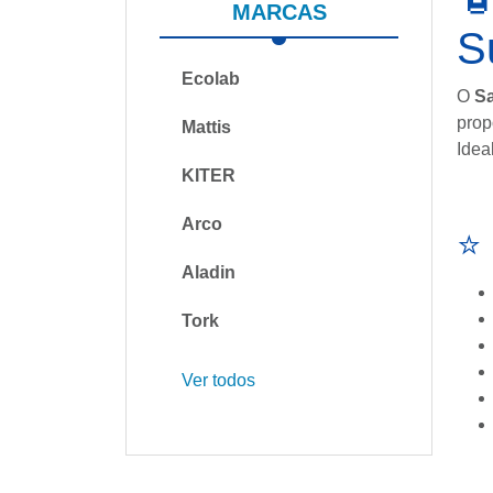
MARCAS
S
Ecolab
O
S
prop
Mattis
Idea
KITER
Arco
⭐ 
Aladin
Tork
Ver todos