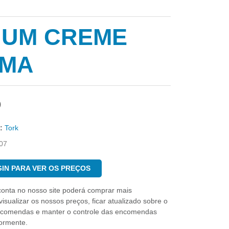
MIUM CREME
UMA
)
:
Tork
07
IN PARA VER OS PREÇOS
conta no nosso site poderá comprar mais
isualizar os nossos preços, ficar atualizado sobre o
ncomendas e manter o controle das encomendas
iormente.