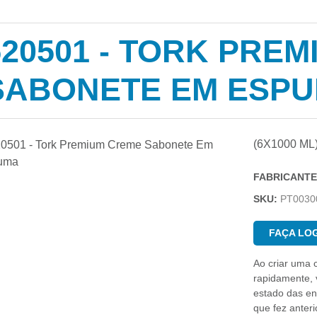
520501 - TORK PRE
SABONETE EM ESP
(6X1000 ML
FABRICANTE
SKU:
PT0030
FAÇA LOG
Ao criar uma 
rapidamente, v
estado das e
que fez anter