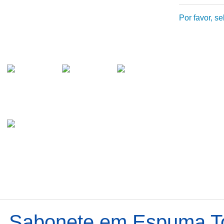
Por favor, s
 Sabonete em Espuma To