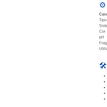
⚙️
Cara
Tipo
Sis
Cor
pH
Frag
Util
🛠