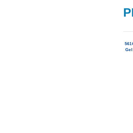
P
561
Gel