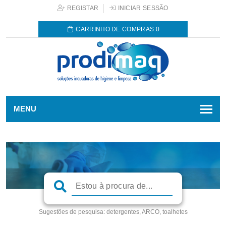
REGISTAR
INICIAR SESSÃO
CARRINHO DE COMPRAS
0
MENU
Sugestões de pesquisa:
detergentes, ARCO, toalhetes