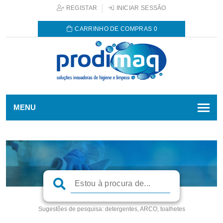
REGISTAR
INICIAR SESSÃO
CARRINHO DE COMPRAS
0
MENU
Sugestões de pesquisa:
detergentes, ARCO, toalhetes